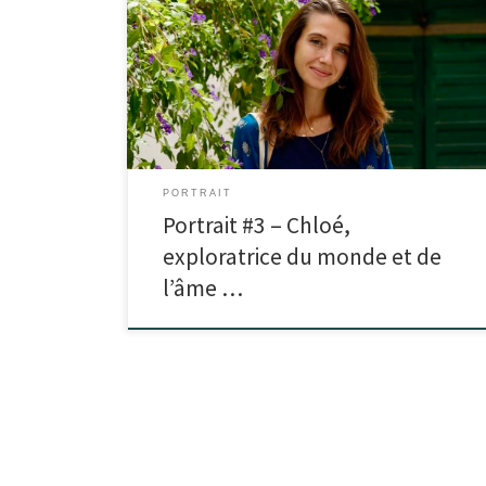
Je m’appelle Chloé, j’ai 23 ans et je suis originaire de
région parisienne. J’aime à me définir comme une
exploratrice […]
PORTRAIT
Portrait #3 – Chloé,
exploratrice du monde et de
l’âme …