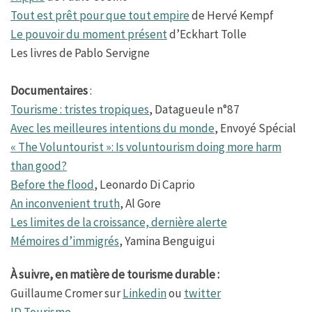
Tout est prêt pour que tout empire
de Hervé Kempf
Le pouvoir du moment présent
d’Eckhart Tolle
Les livres de Pablo Servigne
Documentaires
:
Tourisme : tristes tropiques
, Datagueule n°87
Avec les meilleures intentions du monde
, Envoyé Spécial
« The Voluntourist »: Is voluntourism doing more harm
than good?
Before the flood
, Leonardo Di Caprio
An inconvenient truth
, Al Gore
Les limites de la croissance, dernière alerte
Mémoires d’immigrés
, Yamina Benguigui
À suivre, en matière de tourisme durable :
Guillaume Cromer sur
Linkedin
ou
twitter