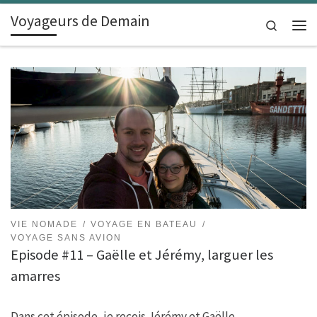
Voyageurs de Demain
Skip to content
Search
Men
VIE NOMADE
VOYAGE EN BATEAU
VOYAGE SANS AVION
Episode #11 – Gaëlle et Jérémy, larguer les
amarres
Dans cet épisode, je reçois Jérémy et Gaëlle.