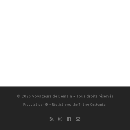
© 2026
Voyageurs de Demain
– Tous droits réservés
Propulsé par
– Réalisé avec the
Thème Customizr