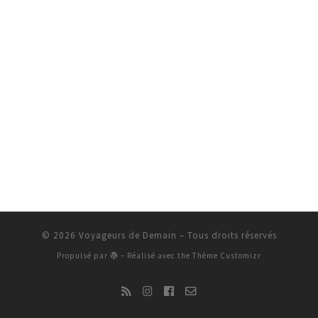
© 2026
Voyageurs de Demain
– Tous droits réservés
Propulsé par
– Réalisé avec the
Thème Customizr