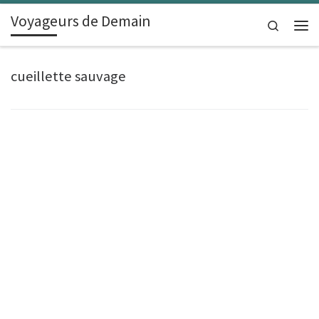
Voyageurs de Demain
Skip to content
Search
Men
cueillette sauvage